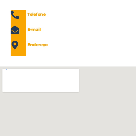
Telefone
(47) 2125-0157
E-mail
contato@bergcorretora.com.br
Endereço
Rua João Bauer 498, Centro, Itajaí – SC