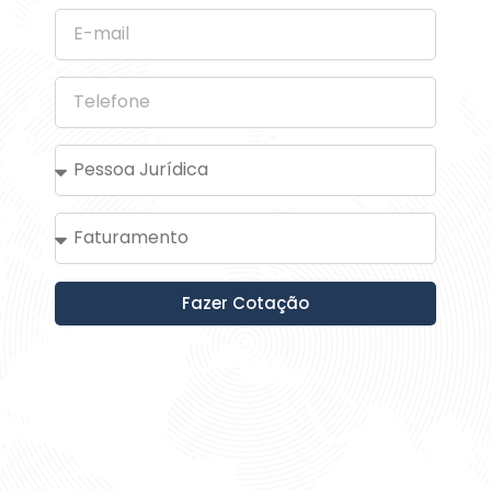
Argélia Aparecida de
Sousa Carmo
A consultora Leiriane foi
extremamente atenciosa e
gentil. Além de eficiente, rápida e
prestativa, me passou todas as
informações e se empenhou
muito em meu atendimento.
Muito grata pela atenção!!
Fazer Cotação